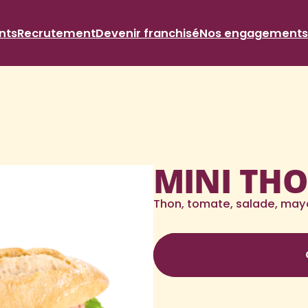
nts
Recrutement
Devenir franchisé
Nos engagements
MINI THO
Thon, tomate, salade, may
Nutri-score C