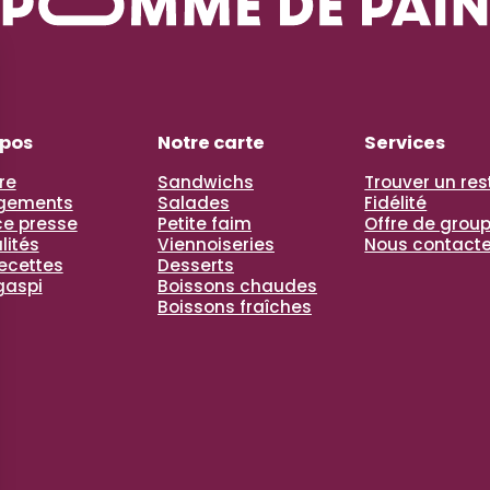
opos
Notre carte
Services
re
Sandwichs
Trouver un re
gements
Salades
Fidélité
e presse
Petite faim
Offre de grou
lités
Viennoiseries
Nous contacte
recettes
Desserts
gaspi
Boissons chaudes
Boissons fraîches