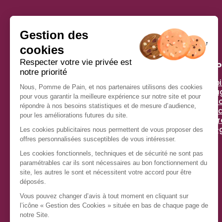
Pomme De Pain
À pr
Histoi
Simplicité, générosité, gourmandise et plaisir : voilà
Enga
les ingrédients qui nous inspirent !
Espac
Chez Pomme de Pain, depuis plus de 40 ans, nous
Actua
régalons des millions de clients avec un savoir-
Tips 
faire unique : le sandwich préparé à la commande,
anti-
pour rester croustillant et frais.
Nous nous efforçons chaque jour d’allier recettes
de qualité et responsabilité environnementale,
pour que votre plaisir soit complet.
Ingrédients sélectionnés avec exigence, desserts
et viennoiseries irrésistibles, nouvelles créations
au fil des saisons : les gourmands ont trouvé leur
adresse !
Instagram
TikTok
Facebook
LinkedIn