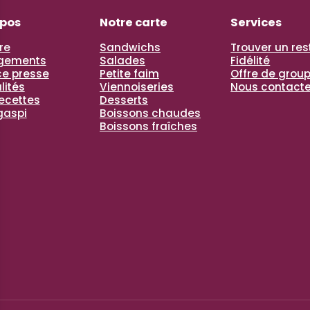
opos
Notre carte
Services
re
Sandwichs
Trouver un re
gements
Salades
Fidélité
e presse
Petite faim
Offre de grou
lités
Viennoiseries
Nous contacte
recettes
Desserts
gaspi
Boissons chaudes
Boissons fraîches