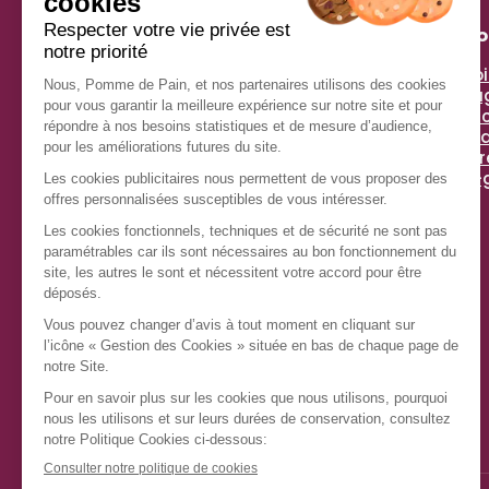
Pomme De Pain
À pr
Histoi
Simplicité, générosité, gourmandise et plaisir : voilà
Enga
les ingrédients qui nous inspirent !
Espac
Chez Pomme de Pain, depuis plus de 40 ans, nous
Actua
régalons des millions de clients avec un savoir-
Tips 
faire unique : le sandwich préparé à la commande,
anti-
pour rester croustillant et frais.
Nous nous efforçons chaque jour d’allier recettes
de qualité et responsabilité environnementale,
pour que votre plaisir soit complet.
Ingrédients sélectionnés avec exigence, desserts
et viennoiseries irrésistibles, nouvelles créations
au fil des saisons : les gourmands ont trouvé leur
adresse !
Instagram
TikTok
Facebook
LinkedIn