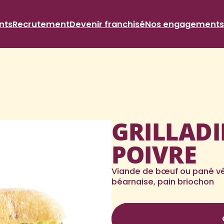
nts
Recrutement
Devenir franchisé
Nos engagements
GRILLADI
POIVRE
Viande de bœuf ou pané vé
béarnaise, pain briochon
Nutri-score D