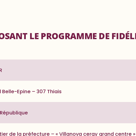
OSANT LE PROGRAMME DE FIDÉL
R
 Belle-Epine – 307 Thiais
a République
ier de la préfecture – « Villanova cergy grand centre »