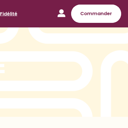
Commander
Fidélité
É