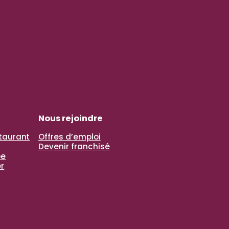
Nous rejoindre
staurant
Offres d’emploi
Devenir franchisé
pe
r