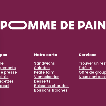
opos
Notre carte
Services
re
Sandwichs
Trouver un re
gements
Salades
Fidélité
e presse
Petite faim
Offre de grou
lités
Viennoiseries
Nous contacte
recettes
Desserts
gaspi
Boissons chaudes
Boissons fraîches