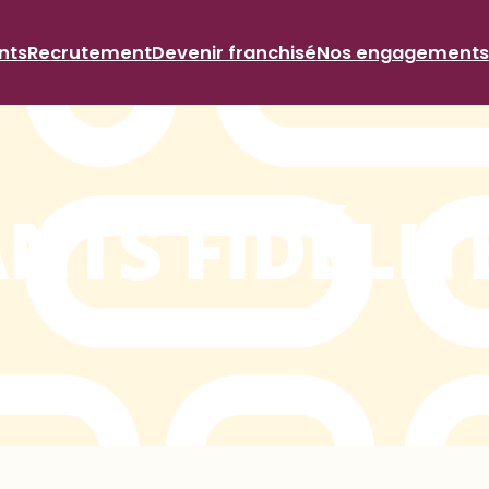
nts
Recrutement
Devenir franchisé
Nos engagements
NTS FIDÉLIT