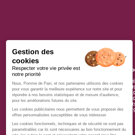
Pomme De Pain
À pr
Histoi
Simplicité, générosité, gourmandise et plaisir : voilà
Enga
les ingrédients qui nous inspirent !
Espac
Chez Pomme de Pain, depuis plus de 40 ans, nous
Actua
régalons des millions de clients avec un savoir-
Tips 
faire unique : le sandwich préparé à la commande,
anti-
pour rester croustillant et frais.
Nous nous efforçons chaque jour d’allier recettes
de qualité et responsabilité environnementale,
pour que votre plaisir soit complet.