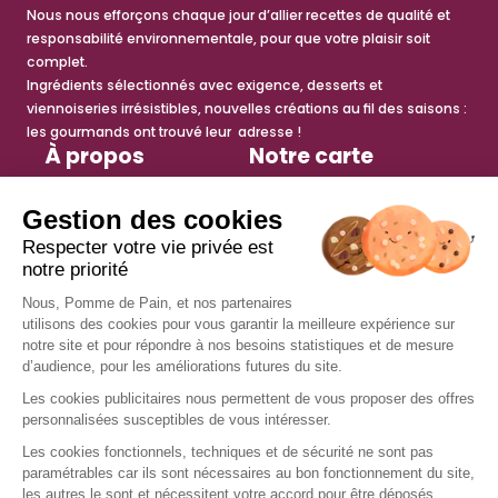
Nous nous efforçons chaque jour d’allier recettes de qualité et
responsabilité environnementale, pour que votre plaisir soit
complet.
Ingrédients sélectionnés avec exigence, desserts et
viennoiseries irrésistibles, nouvelles créations au fil des saisons :
les gourmands ont trouvé leur adresse !
À propos
Notre carte
Histoire
Sandwichs
Engagements
Salades
Espace presse
Petite faim
Actualités
Viennoiseries
Tips recettes
Desserts
anti-gaspi
Boissons chaudes
Boissons fraîches
Services
Nous rejoindre
Trouver un restaurant
Offres d’emploi
Fidélité
Devenir franchisé
Offre de groupe
Nous contacter