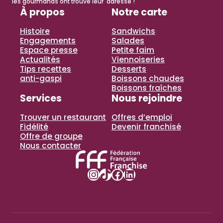
les gourmands ont trouvé leur adresse !
À propos
Notre carte
Histoire
Sandwichs
Engagements
Salades
Espace presse
Petite faim
Actualités
Viennoiseries
Tips recettes
Desserts
anti-gaspi
Boissons chaudes
Boissons fraîches
Services
Nous rejoindre
Trouver un restaurant
Offres d’emploi
Fidélité
Devenir franchisé
Offre de groupe
Nous contacter
Instagram
TikTok
Facebook
LinkedIn