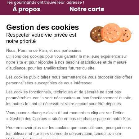
les gourmands ont trouvé leur adresse !
À propos
Notre carte
Histoire
Sandwichs
Engagements
Salades
Espace presse
Petite faim
Actualités
Viennoiseries
Tips recettes
Desserts
anti-gaspi
Boissons chaudes
Boissons fraîches
Services
Nous rejoindre
Trouver un restaurant
Offres d’emploi
Fidélité
Devenir franchisé
Offre de groupe
Nous contacter
Instagram
TikTok
Facebook
LinkedIn