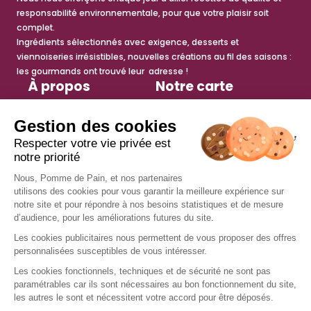
responsabilité environnementale, pour que votre plaisir soit
complet.
Ingrédients sélectionnés avec exigence, desserts et
viennoiseries irrésistibles, nouvelles créations au fil des saisons :
les gourmands ont trouvé leur adresse !
À propos
Notre carte
Histoire
Sandwichs
Engagements
Salades
Espace presse
Petite faim
Actualités
Viennoiseries
Tips recettes
Desserts
anti-gaspi
Boissons chaudes
Boissons fraîches
Services
Nous rejoindre
Trouver un restaurant
Offres d’emploi
Fidélité
Devenir franchisé
Offre de groupe
Nous contacter