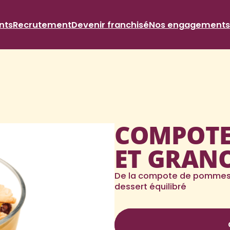
nts
Recrutement
Devenir franchisé
Nos engagements
COMPOTE
ET GRAN
De la compote de pommes 
dessert équilibré
Nutri-score C