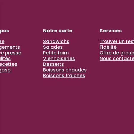
opos
Notre carte
Services
re
Sandwichs
Trouver un re
gements
Salades
Fidélité
e presse
Petite faim
Offre de grou
lités
Viennoiseries
Nous contacte
recettes
Desserts
gaspi
Boissons chaudes
Boissons fraîches