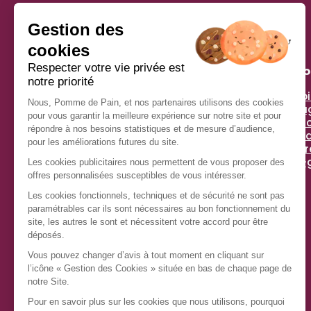
Pomme De Pain
À pr
Histoi
Simplicité, générosité, gourmandise et plaisir : voilà
Enga
les ingrédients qui nous inspirent !
Espac
Chez Pomme de Pain, depuis plus de 40 ans, nous
Actua
régalons des millions de clients avec un savoir-
Tips 
faire unique : le sandwich préparé à la commande,
anti-
pour rester croustillant et frais.
Nous nous efforçons chaque jour d’allier recettes
de qualité et responsabilité environnementale,
pour que votre plaisir soit complet.
Ingrédients sélectionnés avec exigence, desserts
et viennoiseries irrésistibles, nouvelles créations
au fil des saisons : les gourmands ont trouvé leur
adresse !
Instagram
TikTok
Facebook
LinkedIn