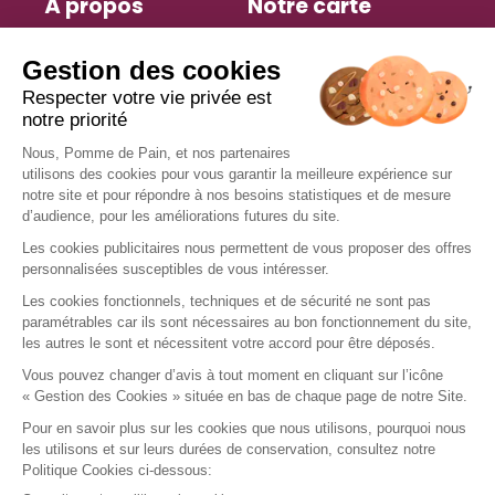
À propos
Notre carte
Histoire
Sandwichs
Engagements
Salades
Espace presse
Petite faim
Actualités
Viennoiseries
Tips recettes
Desserts
anti-gaspi
Boissons chaudes
Boissons fraîches
Services
Nous rejoindre
Trouver un restaurant
Offres d’emploi
Fidélité
Devenir franchisé
Offre de groupe
Nous contacter
Instagram
TikTok
Facebook
LinkedIn