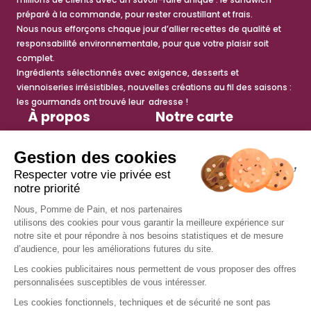
préparé à la commande, pour rester croustillant et frais.
Nous nous efforçons chaque jour d’allier recettes de qualité et
responsabilité environnementale, pour que votre plaisir soit
complet.
Ingrédients sélectionnés avec exigence, desserts et
viennoiseries irrésistibles, nouvelles créations au fil des saisons :
les gourmands ont trouvé leur adresse !
À propos
Notre carte
Histoire
Sandwichs
Engagements
Salades
Espace presse
Petite faim
Actualités
Viennoiseries
Tips recettes
Desserts
anti-gaspi
Boissons chaudes
Boissons fraîches
Services
Nous rejoindre
Trouver un restaurant
Offres d’emploi
Fidélité
Devenir franchisé
Offre de groupe
Nous contacter