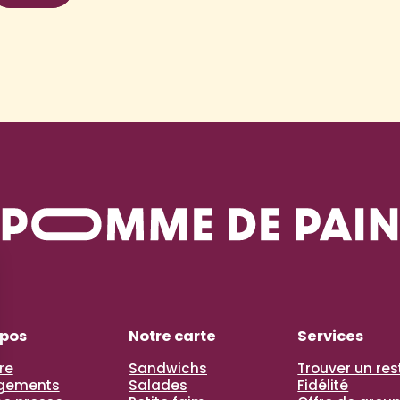
opos
Notre carte
Services
re
Sandwichs
Trouver un re
gements
Salades
Fidélité