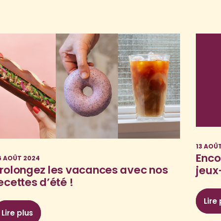
13 AOÛ
Enco
6 AOÛT 2024
rolongez les vacances avec nos
jeux
ecettes d’été !
Lire
Lire plus
t grand choix !
: Prolongez les vacances avec nos recettes d’été !