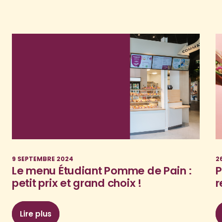
9 SEPTEMBRE 2024
2
Le menu Étudiant Pomme de Pain :
P
petit prix et grand choix !
r
Lire plus
: Le menu Étudiant Pomme de Pain : petit prix e