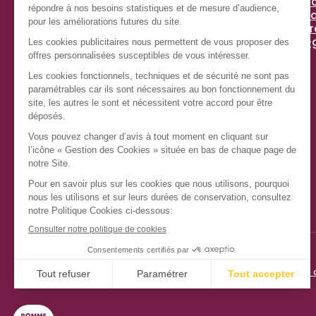
Espac
Chez Pomme de Pain, depuis plus de 40 ans, nous
Actua
régalons des millions de clients avec un savoir-
Tips 
faire unique : le sandwich préparé à la commande,
anti-
pour rester croustillant et frais.
Nous nous efforçons chaque jour d’allier recettes
de qualité et responsabilité environnementale,
pour que votre plaisir soit complet.
Ingrédients sélectionnés avec exigence, desserts
et viennoiseries irrésistibles, nouvelles créations
au fil des saisons : les gourmands ont trouvé leur
adresse !
Instagram
TikTok
Facebook
LinkedIn
Mentions légales
Politique de cookies
Allergènes
CGU fidélité
Politique