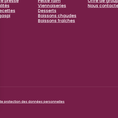
e presse
Petite faim
Offre de grou
lités
Viennoiseries
Nous contacte
recettes
Desserts
gaspi
Boissons chaudes
Boissons fraîches
 de protection des données personnelles