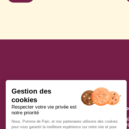
Pomme De Pain
À pr
Histoi
Simplicité, générosité, gourmandise et plaisir : voilà
Enga
les ingrédients qui nous inspirent !