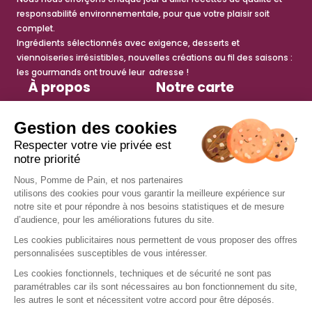
responsabilité environnementale, pour que votre plaisir soit
complet.
Ingrédients sélectionnés avec exigence, desserts et
viennoiseries irrésistibles, nouvelles créations au fil des saisons :
les gourmands ont trouvé leur adresse !
À propos
Notre carte
Histoire
Sandwichs
Engagements
Salades
Espace presse
Petite faim
Actualités
Viennoiseries
Tips recettes
Desserts
anti-gaspi
Boissons chaudes
Boissons fraîches
Services
Nous rejoindre
Trouver un restaurant
Offres d’emploi
Fidélité
Devenir franchisé
Offre de groupe
Nous contacter