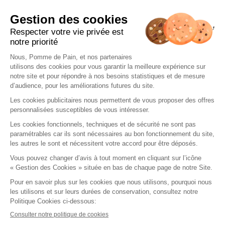
Histoire
Sandwichs
Engagements
Salades
Espace presse
Petite faim
Actualités
Viennoiseries
Tips recettes
Desserts
anti-gaspi
Boissons chaudes
Boissons fraîches
Services
Nous rejoindre
Trouver un restaurant
Offres d’emploi
Fidélité
Devenir franchisé
Offre de groupe
Nous contacter
Instagram
TikTok
Facebook
LinkedIn
Mentions légales
Politique de cookies
Allergènes
CGU fidélité
Politique de protection des données personnelles