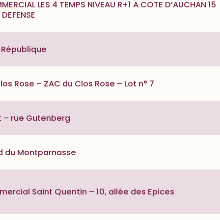
ERCIAL LES 4 TEMPS NIVEAU R+1 A COTE D’AUCHAN 15
A DEFENSE
a République
os Rose – ZAC du Clos Rose – Lot n° 7
t – rue Gutenberg
d du Montparnasse
rcial Saint Quentin – 10, allée des Epices