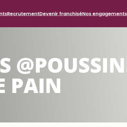
nts
Recrutement
Devenir franchisé
Nos engagements
 @POUSSINE
 PAIN