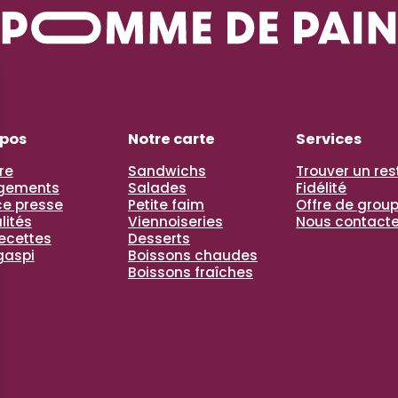
opos
Notre carte
Services
re
Sandwichs
Trouver un re
gements
Salades
Fidélité
e presse
Petite faim
Offre de grou
lités
Viennoiseries
Nous contacte
recettes
Desserts
gaspi
Boissons chaudes
Boissons fraîches