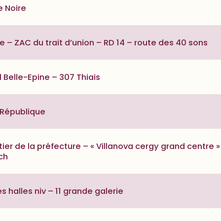
e Noire
ge – ZAC du trait d’union – RD 14 – route des 40 sons
 Belle-Epine – 307 Thiais
a République
ier de la préfecture – « Villanova cergy grand centre »
ch
 halles niv – 11 grande galerie