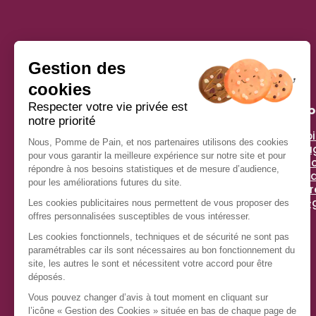
Pomme De Pain
À pr
Histoi
Simplicité, générosité, gourmandise et plaisir : voilà
Enga
les ingrédients qui nous inspirent !
Espac
Chez Pomme de Pain, depuis plus de 40 ans, nous
Actua
régalons des millions de clients avec un savoir-
Tips 
faire unique : le sandwich préparé à la commande,
anti-
pour rester croustillant et frais.
Nous nous efforçons chaque jour d’allier recettes
de qualité et responsabilité environnementale,
pour que votre plaisir soit complet.
Ingrédients sélectionnés avec exigence, desserts
et viennoiseries irrésistibles, nouvelles créations
au fil des saisons : les gourmands ont trouvé leur
adresse !