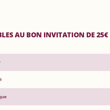
BLES AU BON INVITATION DE 25€
r
R
rque