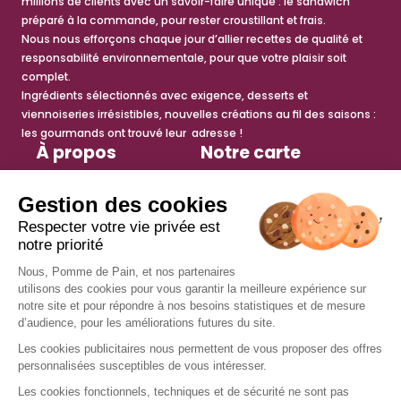
millions de clients avec un savoir-faire unique : le sandwich
préparé à la commande, pour rester croustillant et frais.
Nous nous efforçons chaque jour d’allier recettes de qualité et
responsabilité environnementale, pour que votre plaisir soit
complet.
Ingrédients sélectionnés avec exigence, desserts et
viennoiseries irrésistibles, nouvelles créations au fil des saisons :
les gourmands ont trouvé leur adresse !
À propos
Notre carte
Histoire
Sandwichs
Engagements
Salades
Espace presse
Petite faim
Actualités
Viennoiseries
Tips recettes
Desserts
anti-gaspi
Boissons chaudes
Boissons fraîches
Services
Nous rejoindre
Trouver un restaurant
Offres d’emploi
Fidélité
Devenir franchisé
Offre de groupe
Nous contacter